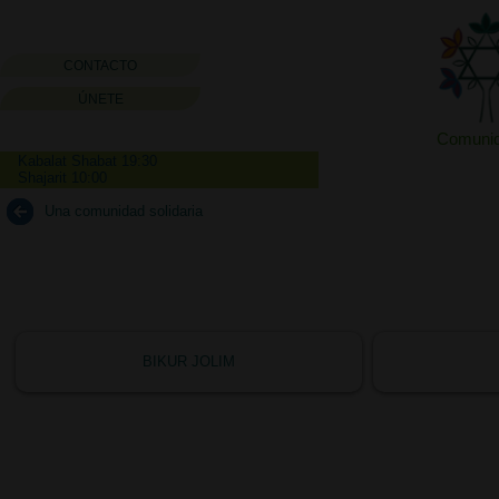
CONTACTO
ÚNETE
Comunida
Kabalat Shabat 19:30
Shajarit 10:00
Una comunidad solidaria
BIKUR JOLIM