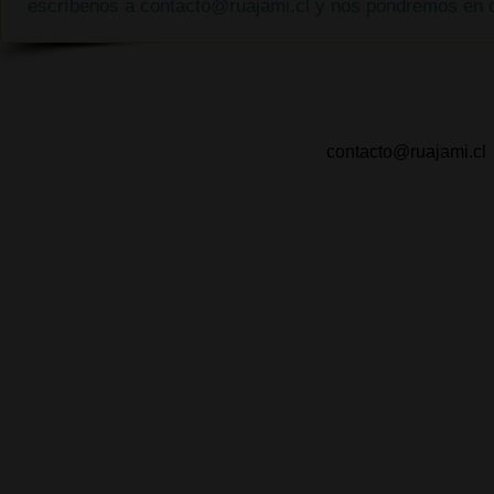
escríbenos a
contacto@ruajami.cl
y nos pondremos en c
contacto@ruajami.cl