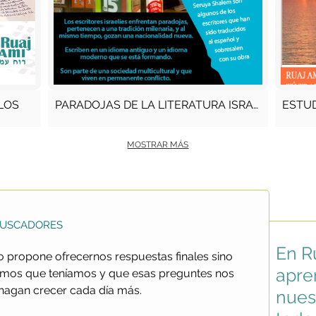
LOS
PARADOJAS DE LA LITERATURA ISRAELÍ
ESTU
MOSTRAR MÁS
BUSCADORES
En R
propone ofrecernos respuestas finales sino
apre
íamos que teníamos y que esas preguntes nos
hagan crecer cada día más.
nues