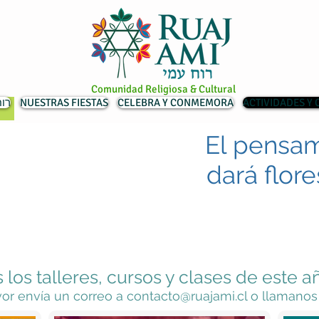
Comunidad Religiosa & Cultural
רוח ע
NUESTRAS FIESTAS
CELEBRA Y CONMEMORA
ACTIVIDADES Y
El pensam
dará flore
los talleres, cursos y clases de este a
vor envía un correo a
contacto@ruajami.cl
o llamanos 