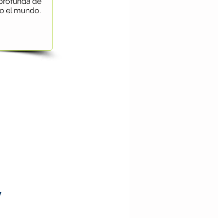
 profunda de
no el mundo.
y