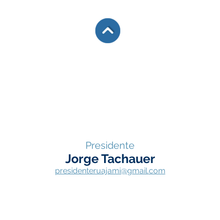
Presidente
Jorge Tachauer
presidenteruajami@gm
ail.
com