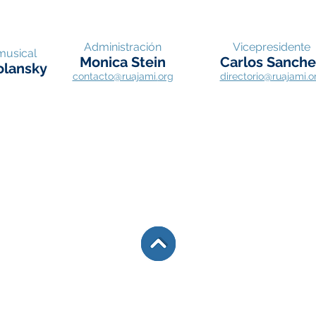
Administración
Vicepresidente
musical
Monica Stein
Carlos Sanche
olansky
contacto@ruajami.
org
directorio@ruajami.o