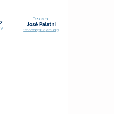
Tesorero
z
José Palatni
rg
tesorero@
ruaja
mi.org