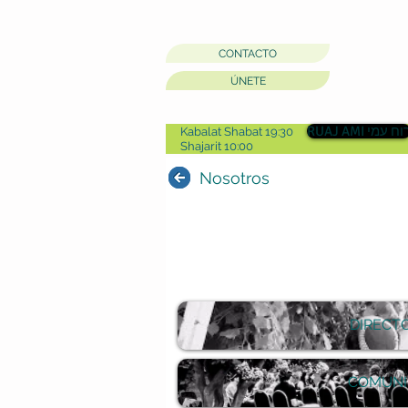
CONTACTO
ÚNETE
RUAJ AMI וח עמי
Kabalat Shabat 19:30
Shajarit 10:00
Nosotros
DIRECT
COMUNI