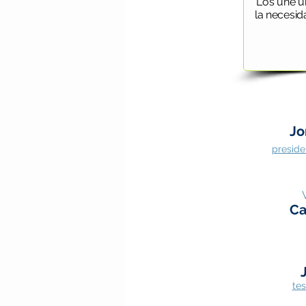
Los une u
la necesid
Jo
preside
Ca
te