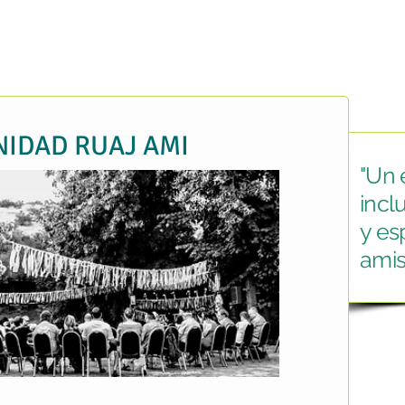
IDAD RUAJ AMI
"Un 
incl
y esp
amist