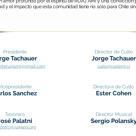
n amor profundo por el espíritu de RUAJ AMI y una convicción
ad y el impacto que esta comunidad tiene no sólo para Chile si
Presidente
Director de Culto
rge Tachauer
Jorge Tachauer
nteruajam
i@gmai
l.c
om
culto@ruajami.
cl
Vicepresidente
Directora de Culto
rlos Sanche
z
Ester Cohen
Tesorero
Director Musical
José Palatni
Sergio Polansk
sorero@ruajami.org