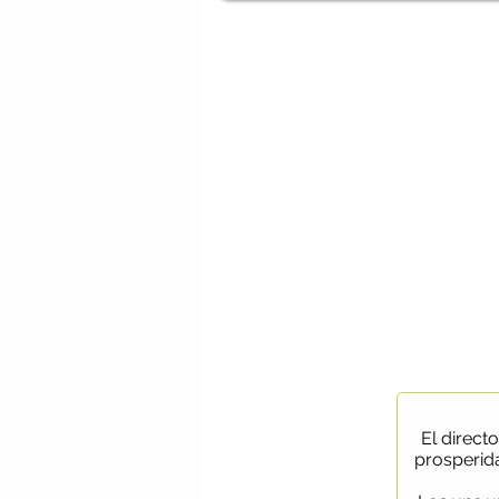
El direct
prosperida