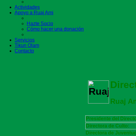
Actividades
Apoyo a Ruaj Ami
Hazte Socio
Cómo hacer una donación
Servicios
Tikun Olam
Contacto
Direc
Ruaj A
Presidente del Directo
Directora de Culto:
Directora de Juventu