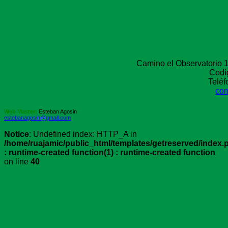
Camino el Observatorio 1
Codi
Telé
con
Web Master:
Esteban Agosin
estebanagosin@gmail.com
Notice
: Undefined index: HTTP_A in
/home/ruajamic/public_html/templates/getreserved/index.
: runtime-created function(1) : runtime-created function
on line
40