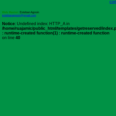
con
Web Master:
Esteban Agosin
estebanagosin@gmail.com
Notice
: Undefined index: HTTP_A in
/home/ruajamic/public_html/templates/getreserved/index.
: runtime-created function(1) : runtime-created function
on line
40