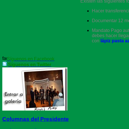
Existen las siguientes 
Hacer transferen
Documentar 12 m
Mandato Pago autom
debes hacer llega
con
lápiz pasta a
Síguenos en Facebook
Síguenos en Twitter
Columnas del Presidente