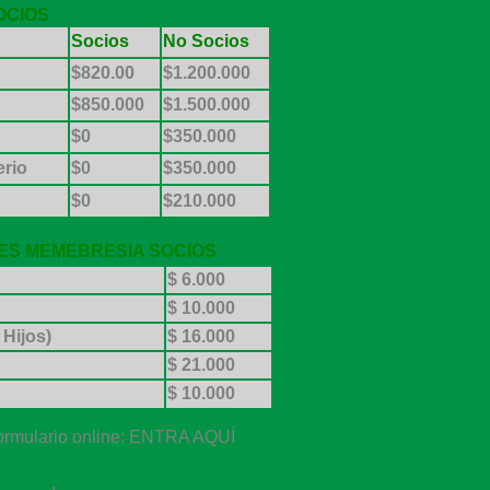
OCIOS
Socios
No
Socios
$820.00
$1.200.000
$850.000
$1.500.000
$0
$350.000
erio
$0
$350.000
$0
$210.000
S MEMEBRESIA SOCIOS
$ 6.000
$ 10.000
 Hijos)
$ 16.000
$ 21.000
$ 10.000
formulario online: ENTRA AQUÍ