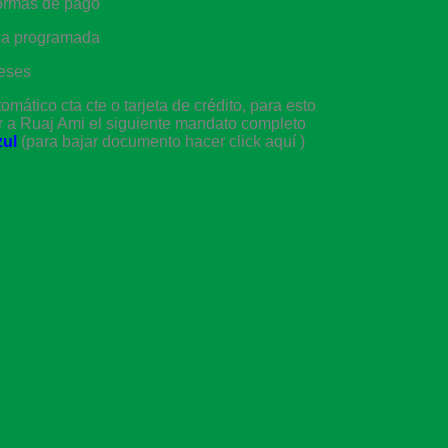
formas de pago
cia programada
eses
ático cta cte o tarjeta de crédito, para esto
r a Ruaj Ami el siguiente mandato completo
zul
(para bajar documento hacer click aquí )