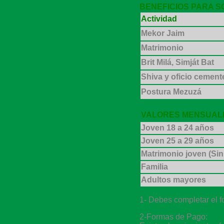
BENEFICIOS PARA S
Actividad
Mekor Jaim
Matrimonio
Brit Milá, Simját Bat
Shiva y oficio cement
Postura Mezuzá
VALORES
MENSUALE
Joven 18 a 24 años
Joven 25 a 29 años
Matrimonio joven (Sin
Familia
Adultos mayores
1- Debes completar el 
2-Formas de Pago: