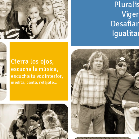
Plurali
Vige
Desafia
Igualita
Cierra los ojos,
escucha la música,
escucha tu voz interior,
medita, canta, relájate...