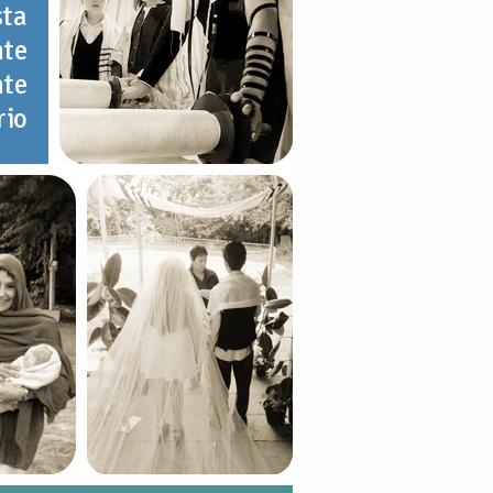
sta
nte
nte
rio