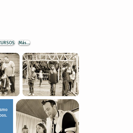
 CURSOS
Más...
ísmo
pos.