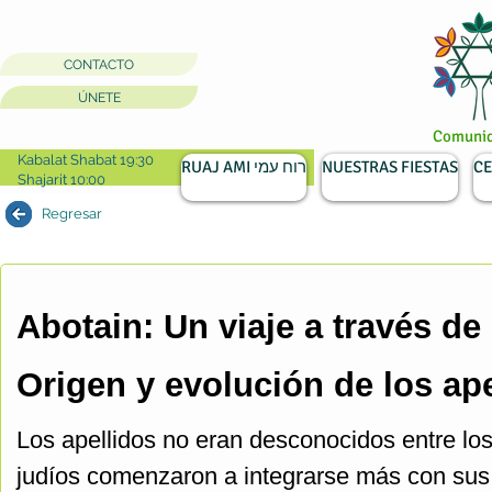
CONTACTO
ÚNETE
Comunida
Kabalat Shabat 19:30
RUAJ AMI רוח עמי
NUESTRAS FIESTAS
CE
Shajarit 10:00
Regresar
Abotain: Un viaje a través de
Origen y evolución de los ape
Los apellidos no eran desconocidos entre lo
judíos comenzaron a integrarse más con sus c