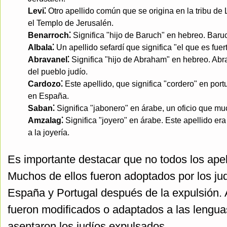
Levi⁚
Otro apellido común que se origina en la tribu de 
el Templo de Jerusalén.
Benarroch⁚
Significa "hijo de Baruch" en hebreo. Baruc
Albala⁚
Un apellido sefardí que significa "el que es fuer
Abravanel⁚
Significa "hijo de Abraham" en hebreo. Abra
del pueblo judío.
Cardozo⁚
Este apellido, que significa "cordero" en po
en España.
Saban⁚
Significa "jabonero" en árabe, un oficio que mu
Amzalag⁚
Significa "joyero" en árabe. Este apellido er
a la joyería.
Es importante destacar que no todos los apell
Muchos de ellos fueron adoptados por los j
España y Portugal después de la expulsión.
fueron modificados o adaptados a las lengua
asentaron los judíos expulsados.