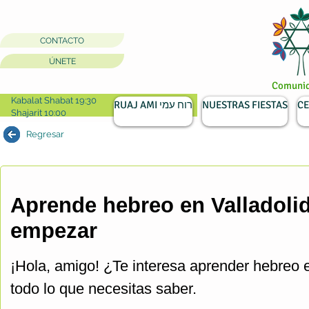
CONTACTO
ÚNETE
Comunida
Kabalat Shabat 19:30
RUAJ AMI רוח עמי
NUESTRAS FIESTAS
CE
Shajarit 10:00
Regresar
Aprende hebreo en Valladolid
empezar
¡Hola, amigo! ¿Te interesa aprender hebreo e
todo lo que necesitas saber.