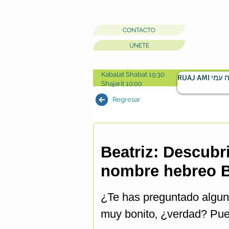
CONTACTO
ÚNETE
Kabalat Shabat 19:30
RUAJ AMI מי
Shajarit 10:00
Regresar
Beatriz: Descubri
nombre hebreo B
¿Te has preguntado algun
muy bonito‚ ¿verdad? Pues