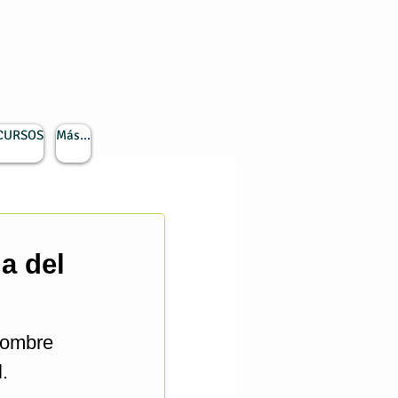
 CURSOS
Más...
ia del
nombre
.