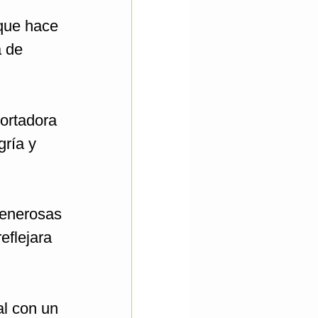
a que hace
a de
portadora
gría y
generosas
eflejara
al con un