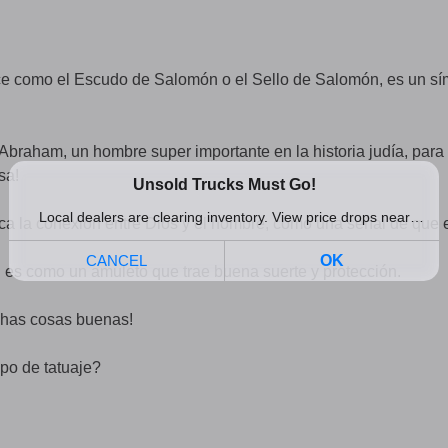
oce como el Escudo de Salomón o el Sello de Salomón, es un sí
 Abraham, un hombre super importante en la historia judía, para
sa!
fica la conexión entre Dios y el hombre, como una señal de que 
d es como un amuleto que trae buena suerte y protección.
chas cosas buenas!
ipo de tatuaje?