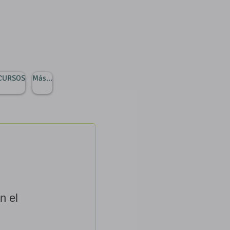
 CURSOS
Más...
n el