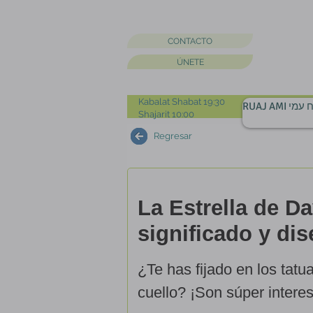
CONTACTO
ÚNETE
Kabalat Shabat 19:30
RUAJ AMI מי
Shajarit 10:00
Regresar
La Estrella de D
significado y di
¿Te has fijado en los tatua
cuello? ¡Son súper intere