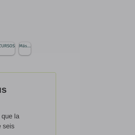
 CURSOS
Más...
us
 que la
e seis