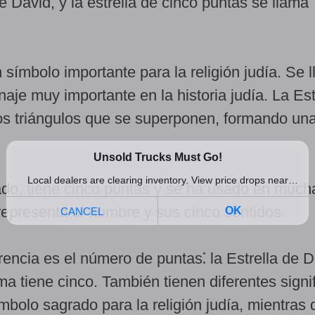
e David, y la estrella de cinco puntas se llama
 símbolo importante para la religión judía. Se 
naje muy importante en la historia judía. La Est
s triángulos que se superponen, formando una 
ado, tiene cinco puntas y se ha usado en much
 representa al hombre y sus cinco sentidos.
erencia es el número de puntas⁚ la Estrella de D
a tiene cinco. También tienen diferentes signi
mbolo sagrado para la religión judía, mientras 