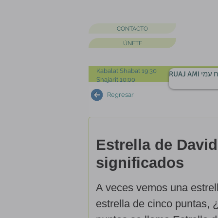
CONTACTO
ÚNETE
Kabalat Shabat 19:30
RUAJ AMI מי
Shajarit 10:00
Regresar
Estrella de Davi
significados
A veces vemos una estrel
estrella de cinco puntas, 