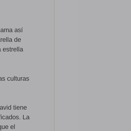
llama así
rella de
estrella
as culturas
avid tiene
ficados. La
que el