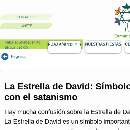
CONTACTO
ÚNETE
Comunida
Kabalat Shabat 19:30
RUAJ AMI רוח עמי
NUESTRAS FIESTAS
CE
Shajarit 10:00
Regresar
La Estrella de David: Símbol
con el satanismo
Hay mucha confusión sobre la Estrella de Da
La Estrella de David es un símbolo important