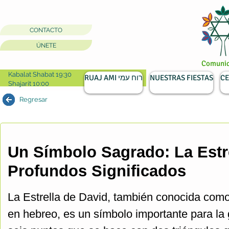
CONTACTO
ÚNETE
Comunida
Kabalat Shabat 19:30
RUAJ AMI רוח עמי
NUESTRAS FIESTAS
CE
Shajarit 10:00
Regresar
Un Símbolo Sagrado: La Estre
Profundos Significados
La Estrella de David, también conocida com
en hebreo, es un símbolo importante para la 