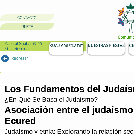
CONTACTO
ÚNETE
Comunida
Kabalat Shabat 19:30
RUAJ AMI רוח עמי
NUESTRAS FIESTAS
CE
Shajarit 10:00
Regresar
Los Fundamentos del Judaís
¿En Qué Se Basa el Judaísmo?
Asociación entre el judaísmo 
Ecured
Judaísmo y etnia: Explorando la relación se