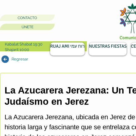
CONTACTO
ÚNETE
Comunida
Kabalat Shabat 19:30
RUAJ AMI רוח עמי
NUESTRAS FIESTAS
CE
Shajarit 10:00
Regresar
La Azucarera Jerezana: Un Te
Judaísmo en Jerez
La Azucarera Jerezana, ubicada en Jerez de 
historia larga y fascinante que se entrelaza c