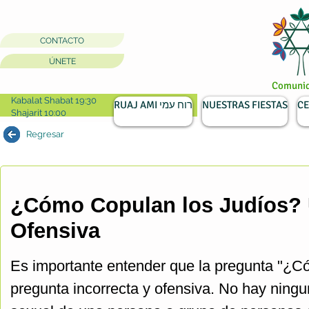
CONTACTO
ÚNETE
Comunida
Kabalat Shabat 19:30
RUAJ AMI רוח עמי
NUESTRAS FIESTAS
CE
Shajarit 10:00
Regresar
¿Cómo Copulan los Judíos? U
Ofensiva
Es importante entender que la pregunta "¿C
pregunta incorrecta y ofensiva. No hay ningu