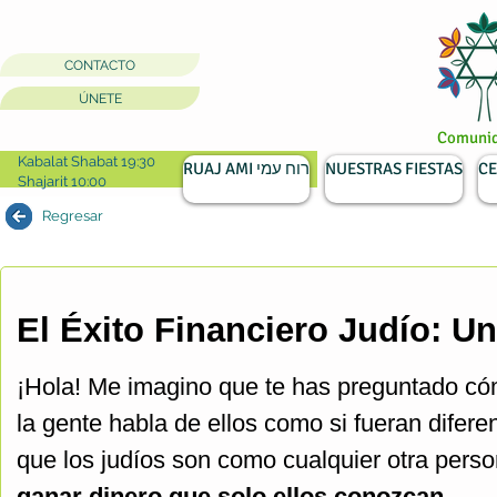
CONTACTO
ÚNETE
Comunida
Kabalat Shabat 19:30
RUAJ AMI רוח עמי
NUESTRAS FIESTAS
CE
Shajarit 10:00
Regresar
El Éxito Financiero Judío: Un
¡Hola! Me imagino que te has preguntado cóm
la gente habla de ellos como si fueran difer
que los judíos son como cualquier otra perso
ganar dinero que solo ellos conozcan.