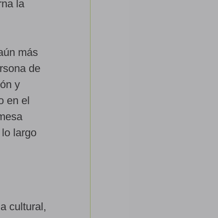
rna la
 aún más
ersona de
ión y
o en el
omesa
lo largo
 cultural,