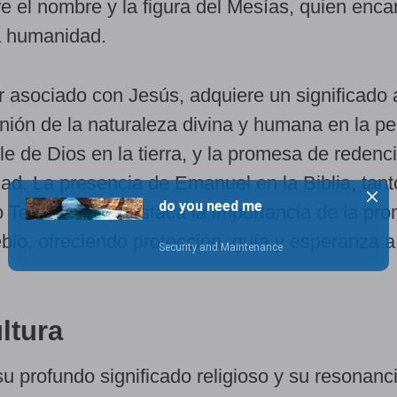
e el nombre y la figura del Mesías, quien enca
a humanidad.
r asociado con Jesús, adquiere un significado
nión de la naturaleza divina y humana en la p
ble de Dios en la tierra, y la promesa de redenc
ad. La presencia de Emanuel en la Biblia, tant
 Testamento, destaca la importancia de la pr
blo, ofreciendo protección, guía y esperanza a 
ltura
 profundo significado religioso y su resonancia