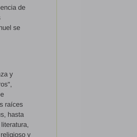
sencia de
s
nuel se
nza y
ros",
de
s raíces
s, hasta
literatura,
religioso y