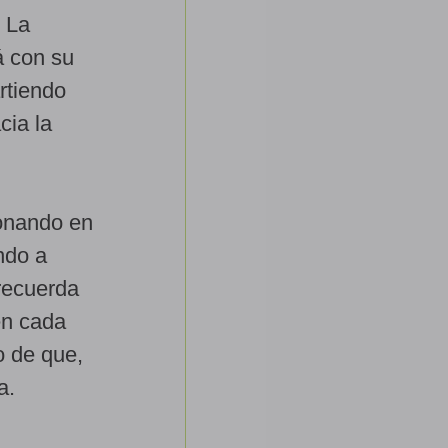
. La
á con su
rtiendo
cia la
sonando en
ndo a
recuerda
en cada
o de que,
a.