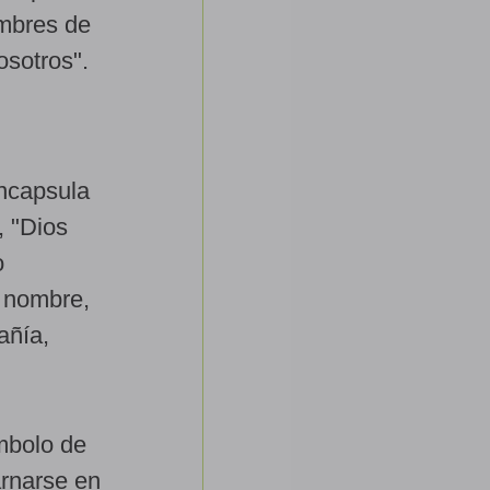
ombres de
osotros".
ncapsula
, "Dios
o
e nombre,
añía,
ímbolo de
arnarse en