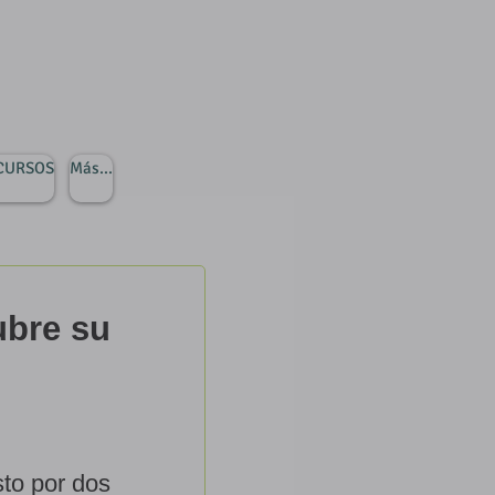
 CURSOS
Más...
ubre su
to por dos