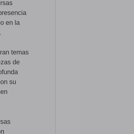
ersas
 presencia
do en la
.
oran temas
ezas de
rofunda
con su
 en
rsas
ón