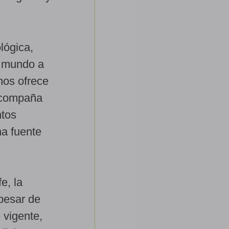
lógica,
n mundo a
nos ofrece
 acompaña
ntos
na fuente
e, la
 pesar de
 vigente,