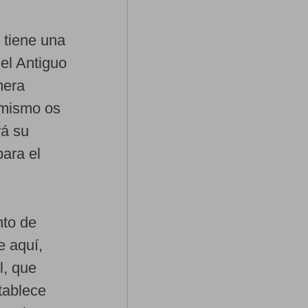
 tiene una
 el Antiguo
mera
r mismo os
rá su
ara el
nto de
e aquí,
l, que
tablece