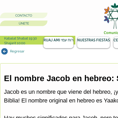
CONTACTO
ÚNETE
Comunida
Kabalat Shabat 19:30
RUAJ AMI רוח עמי
NUESTRAS FIESTAS
CE
Shajarit 10:00
Regresar
El nombre Jacob en hebreo: S
Jacob es un nombre que viene del hebreo, ¡
Hay muchos significados para Jacob, pero tod