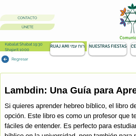
CONTACTO
ÚNETE
Comunida
Kabalat Shabat 19:30
RUAJ AMI רוח עמי
NUESTRAS FIESTAS
CE
Shajarit 10:00
Regresar
Lambdin: Una Guía para Apre
Si quieres aprender hebreo bíblico, el libr
opción. Este libro es como un profesor que 
fáciles de entender. Es perfecto para estudi
bíblico en la universidad, pero también para