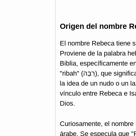
Origen del nombre R
El nombre Rebeca tiene s
Proviene de la palabra hebrea "Ribqah" (רִבְקָה), un
Biblia, específicamente en
"ribah" (רִבָּה), que significa "atar", "unir", o "lazo". Este significado se relaciona con
la idea de un nudo o un l
vínculo entre Rebeca e Isa
Dios.
Curiosamente, el nombre 
árabe. Se especula que "R