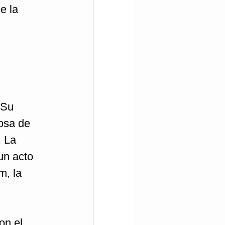
e la
 Su
posa de
. La
un acto
m, la
on el