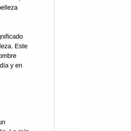
belleza
nificado
leza. Este
nombre
día y en
un