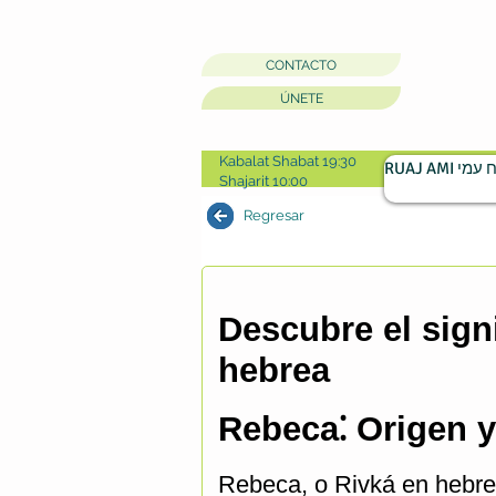
CONTACTO
ÚNETE
Kabalat Shabat 19:30
RUAJ AMI מי
Shajarit 10:00
Regresar
Descubre el sign
hebrea
Rebeca⁚ Origen y
Rebeca, o Rivká en hebreo