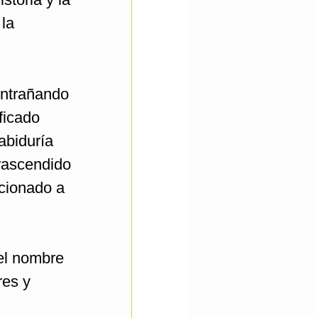
 la
entrañando
ficado
abiduría
rascendido
ucionado a
del nombre
res y