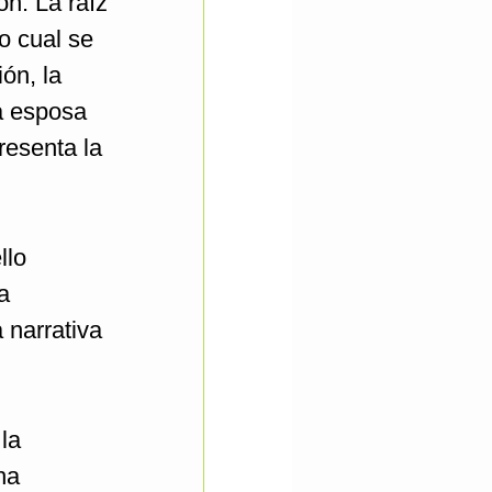
ón. La raíz
o cual se
ón, la
la esposa
resenta la
llo
a
 narrativa
la
ha