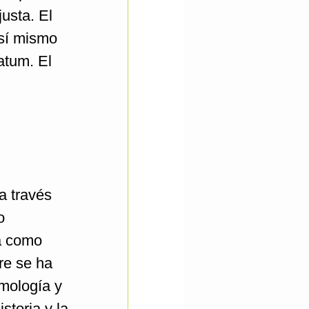
usta. El
así mismo
atum. El
a través
o
da como
re se ha
imología y
storia y la