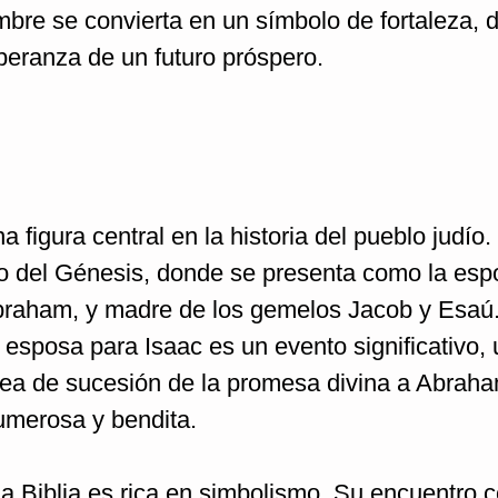
mbre se convierta en un símbolo de fortaleza, d
peranza de un futuro próspero.
a figura central en la historia del pueblo judío.
ibro del Génesis, donde se presenta como la es
 Abraham, y madre de los gemelos Jacob y Esaú
sposa para Isaac es un evento significativo, 
ínea de sucesión de la promesa divina a Abraha
merosa y bendita.
la Biblia es rica en simbolismo. Su encuentro c