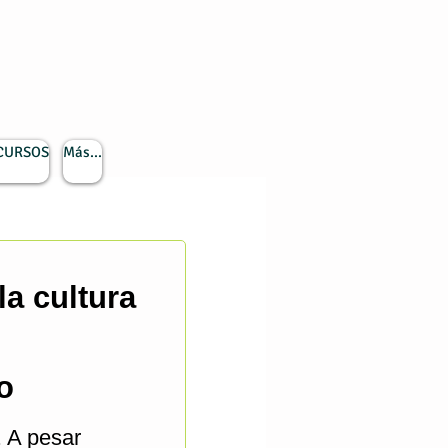
 CURSOS
Más...
a cultura
o
. A pesar