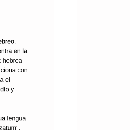
ebreo.
íz hebrea
a el
udío y
ua lengua
bzatum",