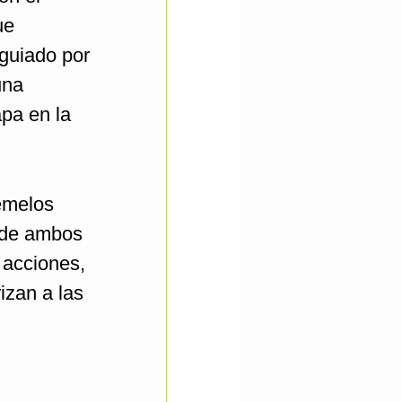
ue
guiado por
una
apa en la
gemelos
o de ambos
 acciones,
izan a las