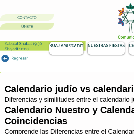
CONTACTO
ÚNETE
Comunida
Kabalat Shabat 19:30
RUAJ AMI רוח עמי
NUESTRAS FIESTAS
CE
Shajarit 10:00
Regresar
Calendario judío vs calenda
Diferencias y similitudes entre el calendario 
Calendario Nuestro y Calenda
Coincidencias
Comprende las Diferencias entre el Calendar